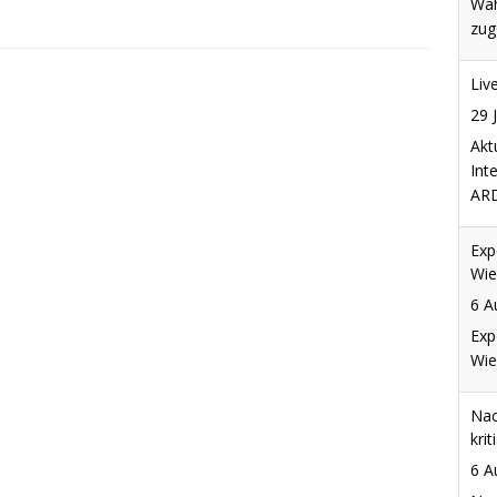
Exp
Wie
6 A
Exp
Wie
Nac
krit
6 A
Nac
krit
Was
wis
6 A
In 
neu
sta