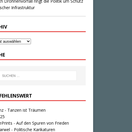
wierige Regierungsbildung. Die wichtigsten
gen und Antworten.
HIV
HE
FEHLENSWERT
nz - Tanzen ist Träumen
25
Prints - Auf den Spuren von Frieden
rwel - Politische Karikaturen