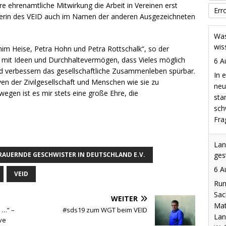
re ehrenamtliche Mitwirkung die Arbeit in Vereinen erst
Err
rerin des VEID auch im Namen der anderen Ausgezeichneten
Lan
ges
m Heise, Petra Hohn und Petra Rottschalk“, so der
n mit Ideen und Durchhaltevermögen, dass Vieles möglich
6 A
und verbessern das gesellschaftliche Zusammenleben spürbar.
Run
ativen der Zivilgesellschaft und Menschen wie sie zu
Sac
wegen ist es mir stets eine große Ehre, die
Mat
Lan
Wah
zug
AUERNDE GESCHWISTER IN DEUTSCHLAND E.V.
Liv
29 
VEID
Akt
Int
WEITER
ARD
 …“ –
#sds19 zum WGT beim VEID
ve