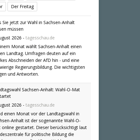
or
Der Freitag
dtagswahl Sachsen-Anhalt: Wahl-O-Mat
tartet
ugust 2026
-
tagesschau.de
d einen Monat vor der Landtagswahl in
hsen-Anhalt ist der sogenannte Wahl-O-
 online gestartet. Dieser berücksichtigt laut
deszentrale für politische Bildung die
lprogramme aller 15 zur Wahl
elassenen Parteien.
estream: Die Nachrichten auf tagesschau24
Juli 2026
-
tagesschau.de
uelle Meldungen, vertiefende Analysen und
erviews: Verfolgen Sie das Programm des
-Nachrichtenkanals tagesschau24 hier.