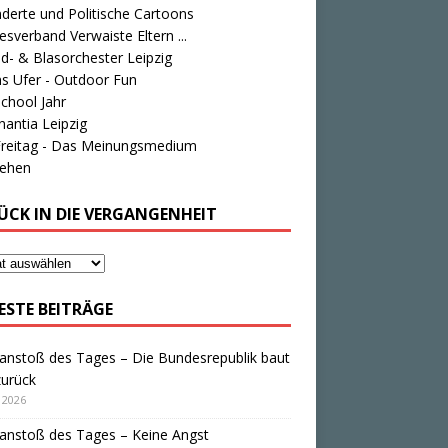
derte und Politische Cartoons
sverband Verwaiste Eltern ...
d- & Blasorchester Leipzig
s Ufer - Outdoor Fun
chool Jahr
antia Leipzig
Freitag - Das Meinungsmedium
tehen
ÜCK IN DIE VERGANGENHEIT
ESTE BEITRÄGE
anstoß des Tages – Die Bundesrepublik baut
zurück
i 2026
anstoß des Tages – Keine Angst