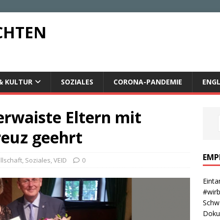
CHTEN
& KULTUR
SOZIALES
CORONA-PANDEMIE
ENGL
rwaiste Eltern mit
euz geehrt
EMP
llschaft
,
Soziales
,
VEID
0
Einta
#wirb
Schwa
Dokum