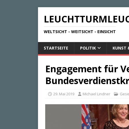
LEUCHTTURMLEU
WELTSICHT - WEITSICHT - EINSICHT
STARTSEITE
POLITIK
KUNST 
Engagement für Ve
Bundesverdienstkr
29. Mai 2019
Michael Lindner
Gese