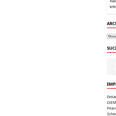
sch
Fra
ARC
SUC
EMP
Einta
DiEM
Peace
Schwa