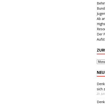
Behin
Bunde
Jugen
Ab an
Highs
Reson
Der 
Aufs
ZUR
NEU
Denk
sich 
23. Jul
Denk