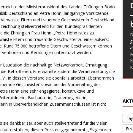
berreichte der Ministerpräsident des Landes Thüringen Bodo
lik Deutschland an Petra Hohn, langjährige Vorsitzende
Verwaiste Eltern und trauernde Geschwister in Deutschland
W
Auszeichnung stellvertretend für den Bundespräsidenten
a
 die Ehrung an Frau Hohn: „Petra Hohn ist es zu
D
E
e
aiste Eltern und trauernde Geschwister zu einer äußerst
g
M
W
G
lte. Rund 75.000 betroffene Eltern und Geschwistern können
a
d
f
w
terventionen und Beratungen unterstützt werden.“
G
M
b
b
d
s
N
S
s
ner Laudation die nachhaltige Netzwerkarbeit, Ermutigung
V
K
 die Betroffenen. Er erwähnte zudem die Verantwortung, die
o
V., in dessen Vorstand sie ebenfalls arbeitet, übernommen
g
auernde Geschwister‘ sowie bei der Vorbereitung des
ra Hohn eine sehr engagierte, konstruktive und
Weiterbildnerin, Buchautorin, Trauerbegleiterin,
AKT
eiterin in überverbandlichen Zusammenschlüssen ist nicht
Tag
sie dankbar sei, aber auch stellvertretend für die vielen
Err
d unterstützen, diesen Preis entgegennimmt. „Es gehören