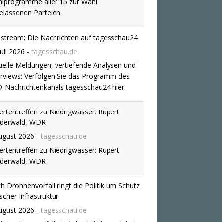
ertentreffen zu Niedrigwasser: Rupert
derwald, WDR
ugust 2026
-
tagesschau.de
ertentreffen zu Niedrigwasser: Rupert
derwald, WDR
h Drohnenvorfall ringt die Politik um Schutz
ischer Infrastruktur
ugust 2026
-
tagesschau.de
h Drohnenvorfall ringt die Politik um Schutz
ischer Infrastruktur
 Sie jetzt zur Wahl in Sachsen-Anhalt
sen müssen
ugust 2026
-
tagesschau.de
einem Monat wählt Sachsen-Anhalt einen
en Landtag. Umfragen deuten auf ein
rkes Abschneiden der AfD hin - und eine