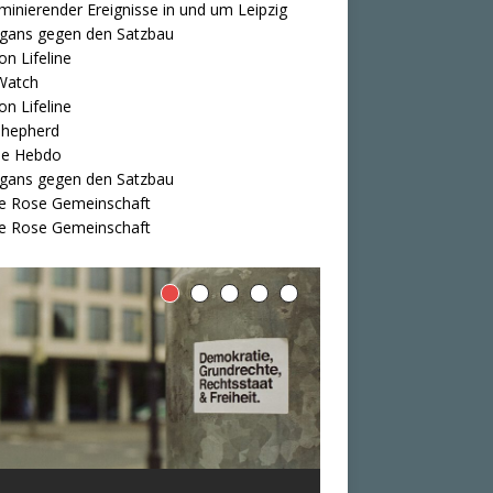
iminierender Ereignisse in und um Leipzig
igans gegen den Satzbau
on Lifeline
Watch
on Lifeline
Shepherd
ie Hebdo
igans gegen den Satzbau
e Rose Gemeinschaft
e Rose Gemeinschaft