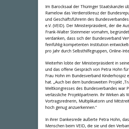
Im Barocksaal der Thüringer Staatskanzlei ü
Ramelow das Verdienstkreuz der Bundesrepub
und Geschäftsführerin des Bundesverbandes 
e.V. (VEID). Der Ministerpräsident, der die 
Frank-Walter Steinmeier vornahm, begründete
verdanken, dass sich der Bundesverband Verw
feinfühlig-kompetenten Institution entwicke
pro Jahr durch Selbsthilfegruppen, Online-In
Weiterhin lobte der Ministerpräsident in sei
und das offene Gespräch von Petra Hohn für
Frau Hohn im Bundesverband Kinderhospiz e. 
hat. „Auch bei dem bundesweiten Projekt ‚Tr
Weltkongresses des Bundesverbandes war Pet
verlässliche Projektpartnerin. Ihr Wirken als 
Vortragsrednerin, Multiplikatorin und Mitstr
hoch genug anzuerkennen.“
In ihrer Dankesrede äußerte Petra Hohn, dass 
Menschen beim VEID, die sie und den Verban