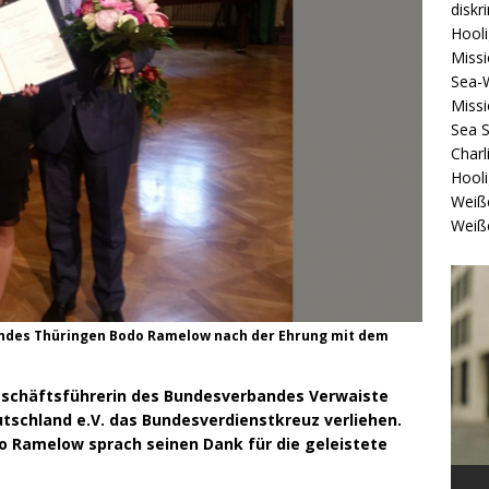
diskr
Hool
Missi
Sea-
Missi
Sea 
Charl
Hool
Weiß
Weiß
andes Thüringen Bodo Ramelow nach der Ehrung mit dem
Geschäftsführerin des Bundesverbandes Verwaiste
utschland e.V. das Bundesverdienstkreuz verliehen.
o Ramelow sprach seinen Dank für die geleistete