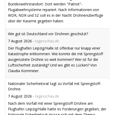
Der Flughafen Leipzig/Halle ist offenbar nur knapp einer
Katastrophe entkommen. Wie konnte die mit Sprengstoff
ausgerüstete Drohne so weit kommen? Wer ist für die
Luftsicherheit zuständig? Und wo gibt es Lücken? Von
Claudia Kornmeier.
Nationaler Sicherheitsrat tagt zu Vorfall mit Sprengstoff-
Drohne
7 August 2026
-
tagesschau.de
Nach dem Vorfall mit einer Sprengstoff-Drohne am
Flughafen Leipzig/Halle hatte es Forderungen gegeben, der
Nationale Sicherheitsrat müsse sich mit dem Thema
befassen. Der hat nun getagt - unter Leitung von Kanzler
Merz.
Livestream: Die Nachrichten auf tagesschau24
29 Juli 2026
-
tagesschau.de
Aktuelle Meldungen, vertiefende Analysen und Interviews: