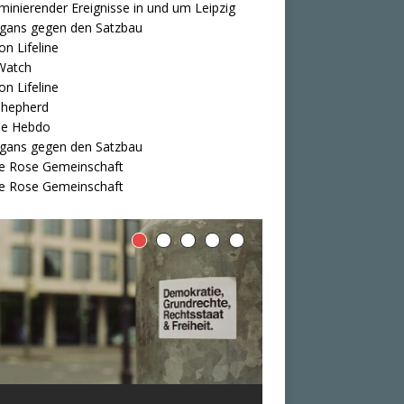
iminierender Ereignisse in und um Leipzig
igans gegen den Satzbau
on Lifeline
Watch
on Lifeline
Shepherd
ie Hebdo
igans gegen den Satzbau
e Rose Gemeinschaft
e Rose Gemeinschaft