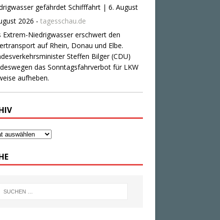
HIV
HE