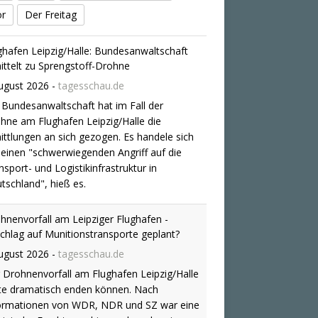
nsport- und Logistikinfrastruktur in
or
Der Freitag
tschland", hieß es.
hnenvorfall am Leipziger Flughafen -
chlag auf Munitionstransporte geplant?
ugust 2026
-
tagesschau.de
 Drohnenvorfall am Flughafen Leipzig/Halle
te dramatisch enden können. Nach
ormationen von WDR, NDR und SZ war eine
ainische Frachtmaschine, neben der eine
engstoff-Drohne entdeckt wurde, am
tag noch mit Munition beladen.
herheitsdebatte nach Drohnenfund am
ghafen Leipzig/Halle
ugust 2026
-
tagesschau.de
 Drohnenfund auf dem Flughafen
pzig/Halle zieht eine Debatte über Sicherheit
 die richtige Reaktion nach sich. Die Grünen