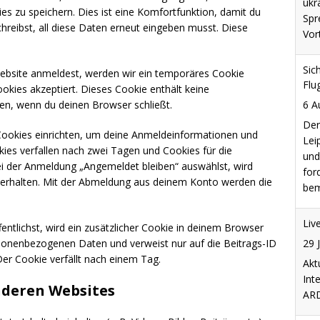
for
s zu speichern. Dies ist eine Komfortfunktion, damit du
bem
reibst, all diese Daten erneut eingeben musst. Diese
Liv
 Website anmeldest, werden wir ein temporäres Cookie
29 
okies akzeptiert. Dieses Cookie enthält keine
Akt
n, wenn du deinen Browser schließt.
Int
ARD
Cookies einrichten, um deine Anmeldeinformationen und
ies verfallen nach zwei Tagen und Cookies für die
ei der Anmeldung „Angemeldet bleiben“ auswählst, wird
Nie
erhalten. Mit der Abmeldung aus deinem Konto werden die
6 A
Das
Güt
fentlichst, wird ein zusätzlicher Cookie in deinem Browser
Bun
rsonenbezogenen Daten und verweist nur auf die Beitrags-ID
wil
Der Cookie verfällt nach einem Tag.
tei
nderen Websites