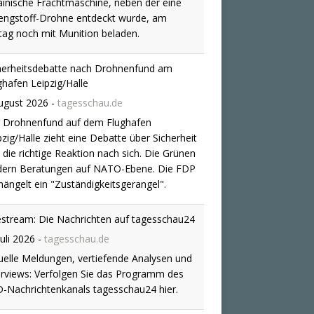
dern Beratungen auf NATO-Ebene. Die FDP
ängelt ein "Zuständigkeitsgerangel".
estream: Die Nachrichten auf tagesschau24
Juli 2026
-
tagesschau.de
uelle Meldungen, vertiefende Analysen und
erviews: Verfolgen Sie das Programm des
-Nachrichtenkanals tagesschau24 hier.
drigwasser gefährdet Schifffahrt | 6. August
ugust 2026
-
tagesschau.de
 Extrem-Niedrigwasser erschwert den
ertransport auf Rhein, Donau und Elbe.
desverkehrsminister Steffen Bilger (CDU)
l deswegen das Sonntagsfahrverbot für LKW
lweise aufheben.