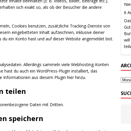
e Inhalte beinhalten (z. B. Videos, Bilder, Beiträge etc.).
rhalten sich exakt so, als ob der Besucher die andere
eln, Cookies benutzen, zusätzliche Tracking-Dienste von
iesem eingebetteten Inhalt aufzeichnen, inklusive deiner
ls du ein Konto hast und auf dieser Website angemeldet bist.
lysedaten. Allerdings sammeln viele Webhosting-Konten
ARC
 hast du auch ein WordPress-Plugin installiert, das
üge Informationen aus diesem Plugin hier hinzu.
n teilen
SUC
rsonenbezogene Daten mit Dritten.
en speichern