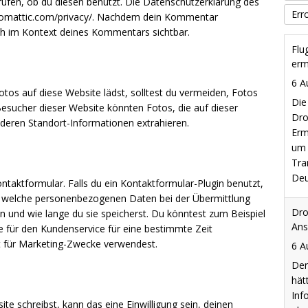
üfen, ob du diesen benutzt. Die Datenschutzerklärung des
Tra
Err
automattic.com/privacy/. Nachdem dein Kommentar
Deu
lich im Kontext deines Kommentars sichtbar.
Dro
Ans
6 A
otos auf diese Website lädst, solltest du vermeiden, Fotos
esucher dieser Website könnten Fotos, die auf dieser
Der
 deren Standort-Informationen extrahieren.
hät
Inf
ukr
Spr
taktformular. Falls du ein Kontaktformular-Plugin benutzt,
Vor
, welche personenbezogenen Daten bei der Übermittlung
 und wie lange du sie speicherst. Du könntest zum Beispiel
Sic
 für den Kundenservice für eine bestimmte Zeit
Flu
t für Marketing-Zwecke verwendest.
6 A
Der
Lei
und
 schreibst, kann das eine Einwilligung sein, deinen