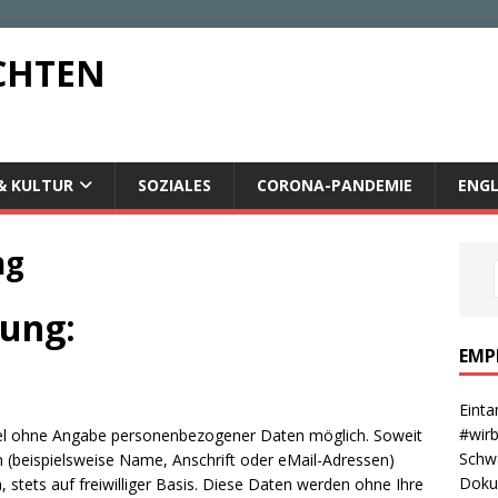
CHTEN
& KULTUR
SOZIALES
CORONA-PANDEMIE
ENGL
ng
ung:
EMP
Einta
#wirb
gel ohne Angabe personenbezogener Daten möglich. Soweit
Schwa
(beispielsweise Name, Anschrift oder eMail-Adressen)
Dokum
 stets auf freiwilliger Basis. Diese Daten werden ohne Ihre