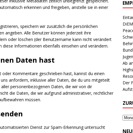
ser inklusive Metadaten zeitlich unbegrenzt gespeichert.
EMP
tomatisch erkennen und freigeben, anstelle sie in einer
Einta
DiEM
gistrieren, speichern wir zusätzlich die persönlichen
Peace
len angeben. Alle Benutzer können jederzeit ihre
Schwa
dern oder löschen (der Benutzername kann nicht verändert
Behin
 diese Informationen ebenfalls einsehen und verändern.
Bunde
Jugen
inen Daten hast
Ab an
Highs
zt oder Kommentare geschrieben hast, kannst du einen
Reson
s anfordern, inklusive aller Daten, die du uns mitgeteilt
Der 
 aller personenbezogenen Daten, die wir von dir
Aufs
cht die Daten, die wir aufgrund administrativer, rechtlicher
 aufbewahren müssen.
ZUR
senden
tomatisierten Dienst zur Spam-Erkennung untersucht
NEU