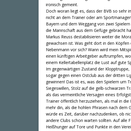
ironisch gemeint.
Doch woran liegt es, dass der BVB so sehr im
nicht an dem Trainer oder am Sportmanagem
Bayern und dem Weggang von zwei Spielern 
die Mannschaft aus dem Gefüge gebracht ha
Markus Reuss destabilisieren weiter die Mora
gewachsen ist. Was geht dort in den Köpfen de
Nebenmann vor sich? Wann wird mein Mitspie
einen künftigen Arbeitgeber auftrumpfen, wo
einem Kellertabellenplatz die Lust auf gute 
Im gegenwärtigen Zustand der Klopptruppe, 
sogar gegen einen Ostclub aus der dritten Li
gewinnen! Das ist es, was den Spielern um Tra
Siegeswillen, Stolz auf die gelb-schwarzen
als das vermeintliche Versagen eines Erfolgst
Trainer öffentlich herzuziehen, als mal in die
mehr din, als die hohlen Phrasen nach dem Gl
würde es Zeit, darüber nachzudenken, ob nic
andere Clubs schon warten sollten. Auf alle F
Heißhunger auf Tore und Punkte in den Vere