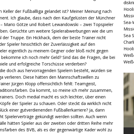
diskr
Hool
 Keller der Fußballliga gelandet ist? Meiner Meinung nach
Missi
ent. Ich glaube, dass nach den Kaufgelüsten der Münchner
Sea-
– Mario Götze und Robert Lewandowski – zwei Topspieler
Missi
ben. Gerüchte um weitere Spielerabwerbungen wie die um
Sea 
l der Truppe. Ein Hickhack, dem der beste Trainer nicht
Charl
r Spieler hinsichtlich der Zuverlässigkeit auf den
Hool
ler eigentlich zu meinem Gegner oder bloß nicht gegen
Weiß
 bekomme ich noch mehr Geld? Sind das die Fragen, die bei
Weiß
Spiele und erfolgreiche Torschüsse verderben?
die doch aus hervorragenden Spielern besteht, würden sie
ga verlieren. Diese hätten den Mannschaftswillen zu
iner Jürgen Klopp offensichtlich fehlt: Teamgeist,
 Traditionsfarben. Da kommt, so meine ich mehr zusammen,
rainers. Doch medial macht es sich leichter, über einen
 Köpfe der Spieler zu schauen. Oder steckt da wirklich nicht
ück einer gutverdienenden Fußballerkarriere? Ja, dann
ht Spielerverträge gekündigt werden sollten. Auch wenn
älle hätten Spieler aus der zweiten oder dritten Reihe mehr
insfarben des BVB, als es der gegenwärtige Kader wohl zu