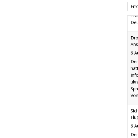
Err
Dro
Ans
6 A
Der
hät
Inf
ukr
Spr
Vor
Sic
Flu
6 A
Der
Lei
und