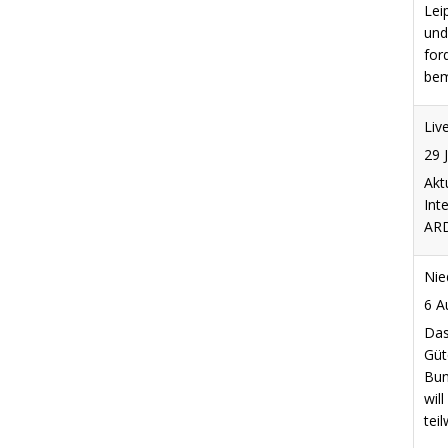
for
bem
Liv
29 
Akt
Int
ARD
Nie
6 A
Das
Güt
Bun
wil
tei
Flu
erm