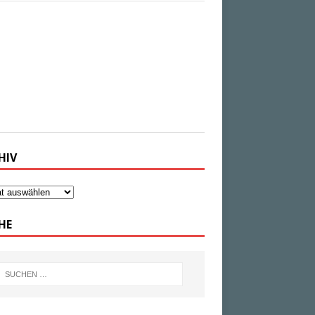
ugust 2026
-
tagesschau.de
 Bundesanwaltschaft hat im Fall der
hne am Flughafen Leipzig/Halle die
ittlungen an sich gezogen. Es handele sich
einen "schwerwiegenden Angriff auf die
nsport- und Logistikinfrastruktur in
tschland", hieß es.
HIV
HE