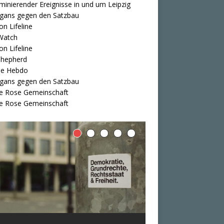
iminierender Ereignisse in und um Leipzig
igans gegen den Satzbau
on Lifeline
Watch
on Lifeline
Shepherd
ie Hebdo
igans gegen den Satzbau
e Rose Gemeinschaft
e Rose Gemeinschaft