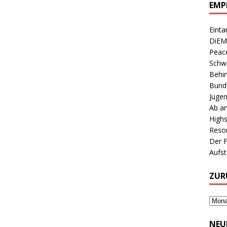
EMP
Einta
DiEM
Peace
Schwa
Behin
Bunde
Jugen
Ab an
Highs
Reson
Der 
Aufs
ZUR
NEU