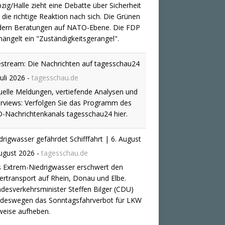
dern Beratungen auf NATO-Ebene. Die FDP
ängelt ein "Zuständigkeitsgerangel".
estream: Die Nachrichten auf tagesschau24
Juli 2026
-
tagesschau.de
uelle Meldungen, vertiefende Analysen und
erviews: Verfolgen Sie das Programm des
-Nachrichtenkanals tagesschau24 hier.
drigwasser gefährdet Schifffahrt | 6. August
ugust 2026
-
tagesschau.de
 Extrem-Niedrigwasser erschwert den
ertransport auf Rhein, Donau und Elbe.
desverkehrsminister Steffen Bilger (CDU)
l deswegen das Sonntagsfahrverbot für LKW
lweise aufheben.
ghafen Leipzig/Halle: Bundesanwaltschaft
ittelt zu Sprengstoff-Drohne