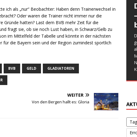
e ich als „nur“ Beobachter: Haben denn Trainerwechsel in
bracht? Oder waren die Trainer nicht immer nur die
ere Gründe hatten? Last dem BVB mehr Zeit für die
W
und fragt sie, ob sie noch Lust haben, in Schwarz/Gelb zu
a
D
E
on im Mittelfeld der Tabelle und könnte in der nächsten
e
g
M
 für die Bayern sein und der Region zumindest sportlich
W
G
a
d
f
w
G
M
b
b
d
s
N
S
s
V
BVB
GELD
GLADIATOREN
K
o
ER
g
WEITER
Von den Bergen hallt es: Gloria
AKT
Tag
Err