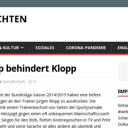
CHTEN
& KULTUR
SOZIALES
CORONA-PANDEMIE
ENGL
p behindert Klopp
Gesellschaft
0
EMP
eit der Bundesliga-Saison 2014/2015 haben eine tiefere
gen an den Trainer Jürgen Klopp es ausdrücken. Die
Einta
 mit einem Trainerwechsel von Seiten der Sportjournalie
#wirb
hen Hetzjagd gegen einen oft unbequemen Mannschaftscoach.
Schwa
 Siegen für den BVB, flotten Kontrasprüchen in TV und Print
Dokum
mehr und seine Sprache ist alles andere als überlegt und