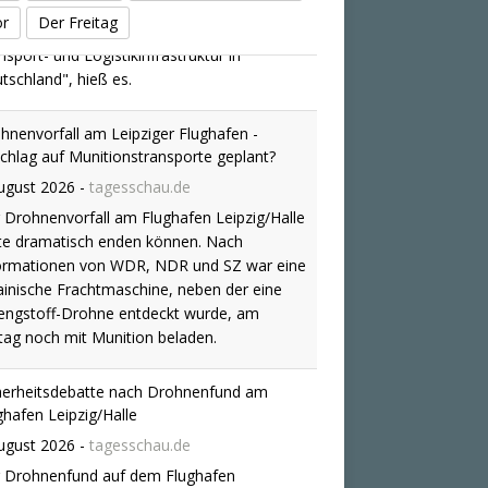
or
Der Freitag
hnenvorfall am Leipziger Flughafen -
chlag auf Munitionstransporte geplant?
ugust 2026
-
tagesschau.de
 Drohnenvorfall am Flughafen Leipzig/Halle
te dramatisch enden können. Nach
ormationen von WDR, NDR und SZ war eine
ainische Frachtmaschine, neben der eine
engstoff-Drohne entdeckt wurde, am
tag noch mit Munition beladen.
herheitsdebatte nach Drohnenfund am
ghafen Leipzig/Halle
ugust 2026
-
tagesschau.de
 Drohnenfund auf dem Flughafen
pzig/Halle zieht eine Debatte über Sicherheit
 die richtige Reaktion nach sich. Die Grünen