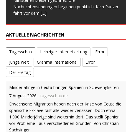
Ministerien bleiben geöffnet. Die
Gesprächspartner macht Am Wochenende waren wir
zieht, darf nicht erst bei Gesetzen,
Eindruck mit brutaler Klarheit auf: Viele Familien
Sozialstaat, Demokratie und Solidarität bleibt Der 1.
Nachrichtensendungen beginnen pünktlich. Kein Panzer
mit unseren Fahrrädern auf dem Kunstmarkt
[…]
Kabinettsbeschlüssen und Sonntagsreden
[…]
zerbrechen heute nicht am offenen Streit, sondern an
Mai 2026 hätte ein Einschnitt sein können. Er hätte der
fährt vor dem
[…]
einer geschniegelt
[…]
[…]
AKTUELLE NACHRICHTEN
Tagesschau
Leipziger Internetzeitung
Error
junge welt
Granma International
Error
Der Freitag
Minderjährige in Ceuta bringen Spanien in Schwierigkeiten
7 August 2026
-
tagesschau.de
Erwachsene Migranten haben nach der Krise von Ceuta die
spanische Exklave fast alle wieder verlassen. Doch etwa
1.000 Minderjährige sind weiterhin dort. Das stellt Spanien
vor Probleme - aus verschiedenen Gründen. Von Christian
Sachsinger.