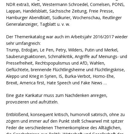
NDR extra3, Klett, Westermann Schroedel, Cornelsen, PONS,
Lappan, Handelsblatt, Sächsische Zeitung, Freie Presse,
Hamburger Abendblatt, Südkurier, Wochenschau, Reutlinger
Generalanzeiger, Tagblatt u. v. w.
Der Themenkatalog war auch im Arbeitsjahr 2016/2017 wieder
sehr umfangreich:
Trump, Erdoğan, Le Pen, Petry, Wilders, Putin und Merkel,
Säuberungsaktionen, Schmähkritik, Angriffe auf Meinungs- und
Pressefreiheit, Rechtspopulismus und AfD, Wahlen,
Geflüchtete, brennende Flüchtlingsheime und Flüchtlingskrise,
Aleppo und Krieg in Syrien, IS, Burka-Verbot, Homo-Ehe,
Brexit, America first, Hate Speech und Fake News …
Eine gute Karikatur muss zum Nachdenken anregen,
provozieren und aufrütteln.
Entblößend, konsequent kritisch, humorvoll satirisch, ohne zu
zögern und immer auf den Punkt stellt Schwarwel mit spitzer
Feder die verschiedenen Themenkomplexe des Alltäglichen,