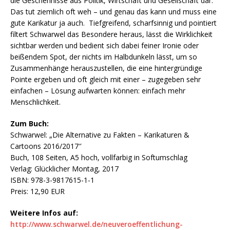
die Geschehnisse aus Politik, Wirtschaft und Gesellschaft dar.
Das tut ziemlich oft weh – und genau das kann und muss eine
gute Karikatur ja auch. Tiefgreifend, scharfsinnig und pointiert
filtert Schwarwel das Besondere heraus, lässt die Wirklichkeit
sichtbar werden und bedient sich dabei feiner Ironie oder
beißendem Spot, der nichts im Halbdunkeln lässt, um so
Zusammenhänge herauszustellen, die eine hintergründige
Pointe ergeben und oft gleich mit einer – zugegeben sehr
einfachen – Lösung aufwarten können: einfach mehr
Menschlichkeit.
Zum Buch:
Schwarwel: „Die Alternative zu Fakten – Karikaturen &
Cartoons 2016/2017″
Buch, 108 Seiten, A5 hoch, vollfarbig in Softumschlag
Verlag: Glücklicher Montag, 2017
ISBN: 978-3-9817615-1-1
Preis: 12,90 EUR
Weitere Infos auf:
http://www.schwarwel.de/neuveroeffentlichung-