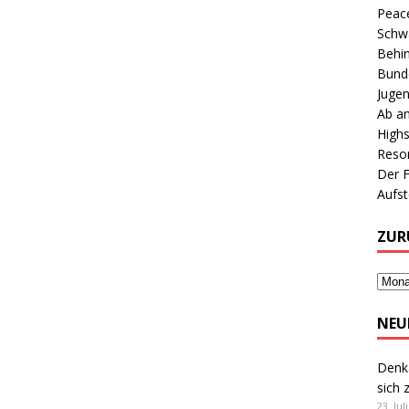
Peace
Schwa
Behin
Bunde
Jugen
Ab an
Highs
Reson
Der 
Aufs
ZUR
NEU
Denk
sich 
23. Jul