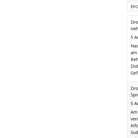
Err
Dro
Spr
5 A
Am 
ver
Inf
Süd
mit
prä
Liv
29 
Akt
Int
ARD