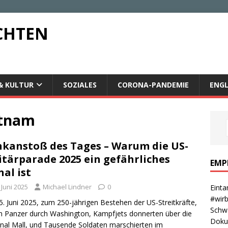
CHTEN
& KULTUR
SOZIALES
CORONA-PANDEMIE
ENGL
etnam
kanstoß des Tages – Warum die US-
itärparade 2025 ein gefährliches
EMP
nal ist
 Juni 2025
Michael Lindner
0
Einta
#wirb
. Juni 2025, zum 250-jährigen Bestehen der US-Streitkräfte,
Schwa
en Panzer durch Washington, Kampfjets donnerten über die
Dokum
nal Mall, und Tausende Soldaten marschierten im