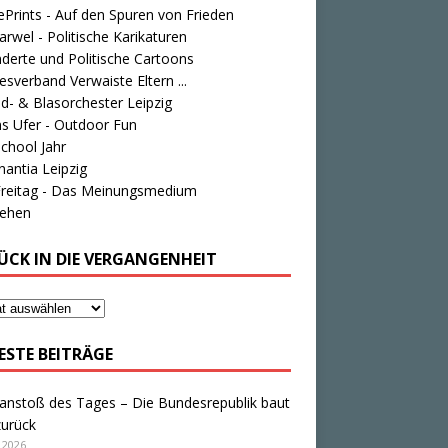
Prints - Auf den Spuren von Frieden
rwel - Politische Karikaturen
derte und Politische Cartoons
sverband Verwaiste Eltern ...
d- & Blasorchester Leipzig
s Ufer - Outdoor Fun
chool Jahr
antia Leipzig
Freitag - Das Meinungsmedium
tehen
ÜCK IN DIE VERGANGENHEIT
ESTE BEITRÄGE
anstoß des Tages – Die Bundesrepublik baut
zurück
i 2026