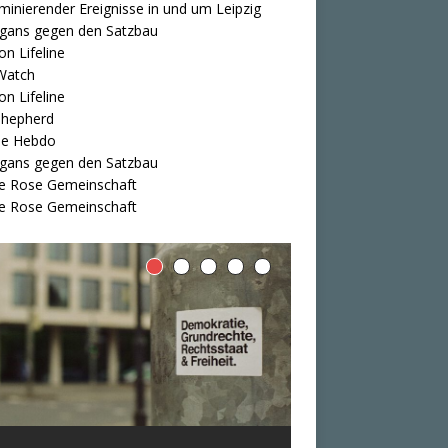
iminierender Ereignisse in und um Leipzig
igans gegen den Satzbau
on Lifeline
Watch
on Lifeline
Shepherd
ie Hebdo
igans gegen den Satzbau
e Rose Gemeinschaft
e Rose Gemeinschaft