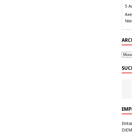
ARC
SUC
EMP
Einta
DiEM