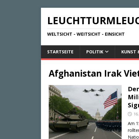
LEUCHTTURMLEU
WELTSICHT - WEITSICHT - EINSICHT
STARTSEITE
POLITIK
KUNST 
Afghanistan Irak Vi
Den
Mil
Sig
16.
Am 15
rollt
Natio