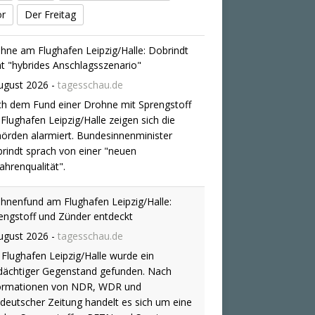
or
Der Freitag
hnenfund am Flughafen Leipzig/Halle:
engstoff und Zünder entdeckt
ugust 2026
-
tagesschau.de
Flughafen Leipzig/Halle wurde ein
dächtiger Gegenstand gefunden. Nach
ormationen von NDR, WDR und
deutscher Zeitung handelt es sich um eine
 den Sprengstoffen PETN und Semtex
parierte Drohne.
estream: Die Nachrichten auf tagesschau24
Juli 2026
-
tagesschau.de
uelle Meldungen, vertiefende Analysen und
erviews: Verfolgen Sie das Programm des
-Nachrichtenkanals tagesschau24 hier.