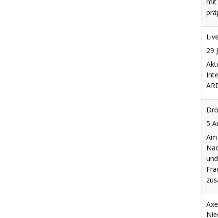
Dro
5 A
Am 
Nac
und
Fra
zus
Axe
Nie
5 A
Axe
Nie
Dro
sie
5 A