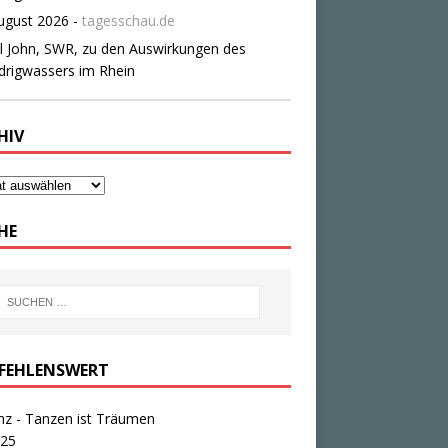
HIV
HE
FEHLENSWERT
nz - Tanzen ist Träumen
25