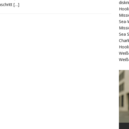
diskr
hschritt
[…]
Hool
Missi
Sea-
Missi
Sea 
Charl
Hool
Weiß
Weiß