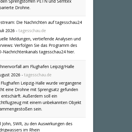
hnenvorfall am Flughafen Leipzig/Halle
ugust 2026
-
tagesschau.de
Flughafen Leipzig-Halle wurde vergangene
ht eine Drohne mit Sprengsatz gefunden
 entschärft. Außerdem soll ein
chtflugzeug mit einem unbekannten Objekt
ammengestoßen sein.
l John, SWR, zu den Auswirkungen des
drigwassers im Rhein
ugust 2026
-
tagesschau.de
l John, SWR, zu den Auswirkungen des
drigwassers im Rhein
hne am Flughafen Leipzig/Halle: Dobrindt
ht "hybrides Anschlagsszenario"
ugust 2026
tagesschau.de