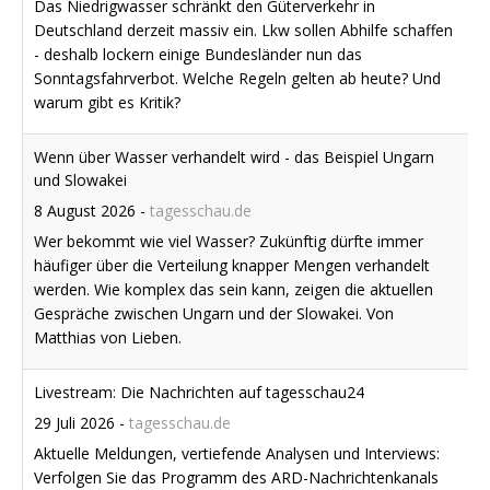
8 August 2026
-
tagesschau.de
Wer bekommt wie viel Wasser? Zukünftig dürfte immer
häufiger über die Verteilung knapper Mengen verhandelt
werden. Wie komplex das sein kann, zeigen die aktuellen
Gespräche zwischen Ungarn und der Slowakei. Von
Matthias von Lieben.
Livestream: Die Nachrichten auf tagesschau24
29 Juli 2026
-
tagesschau.de
Aktuelle Meldungen, vertiefende Analysen und Interviews:
Verfolgen Sie das Programm des ARD-Nachrichtenkanals
tagesschau24 hier.
Susanne Petersohn, ARD Kiew, zu den russischen
Luftangriffen auf Kiew
8 August 2026
-
tagesschau.de
Susanne Petersohn, ARD Kiew, zu den russischen
Luftangriffen auf Kiew