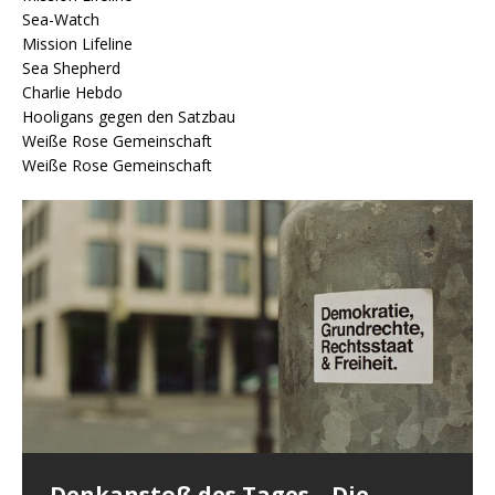
Sea-Watch
Mission Lifeline
Sea Shepherd
Charlie Hebdo
Hooligans gegen den Satzbau
Weiße Rose Gemeinschaft
Weiße Rose Gemeinschaft
Denkanstoß des Tages – Die
Denkanstoß des Tages – Keine
Denkanstoß des Tages – Wenn
Denkanstoß des Tages – Was nach
Denkanstoß des Tages – Der Kopf