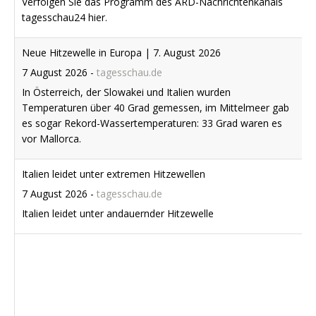
Neue Hitzewelle in Europa | 7. August 2026
7 August 2026
-
tagesschau.de
In Österreich, der Slowakei und Italien wurden
Temperaturen über 40 Grad gemessen, im Mittelmeer gab
es sogar Rekord-Wassertemperaturen: 33 Grad waren es
vor Mallorca.
Italien leidet unter extremen Hitzewellen
7 August 2026
-
tagesschau.de
Italien leidet unter andauernder Hitzewelle
Streit mit Italien über Ceuta - Spanien führt Grenzkontrollen
ein
7 August 2026
-
tagesschau.de
Als Reaktion auf den Ansturm auf die spanische Exklave
Ceuta hatte Italien das Schengen-Abkommen mit Madrid