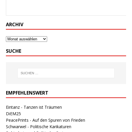
ausgesetzt. Spanien forderte ein Ende - und kündigt nun
seinerseits Grenzkontrollen an.
ARCHIV
SUCHE
EMPFEHLENSWERT
Eintanz - Tanzen ist Träumen
DiEM25
PeacePrints - Auf den Spuren von Frieden
Schwarwel - Politische Karikaturen