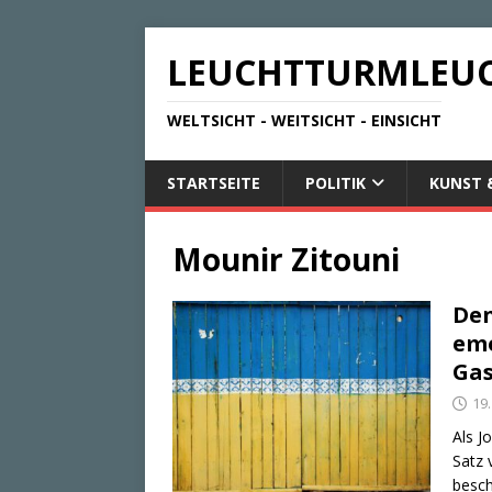
LEUCHTTURMLEU
WELTSICHT - WEITSICHT - EINSICHT
STARTSEITE
POLITIK
KUNST 
Mounir Zitouni
Den
emo
Gas
19
Als J
Satz 
besch