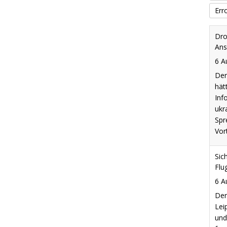
Err
Dro
Ans
6 A
Der
hät
Inf
ukr
Spr
Vor
Sic
Flu
6 A
Der
Lei
und