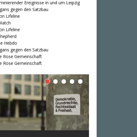
iminierender Ereignisse in und um Leipzig
igans gegen den Satzbau
on Lifeline
Watch
on Lifeline
Shepherd
ie Hebdo
igans gegen den Satzbau
e Rose Gemeinschaft
e Rose Gemeinschaft