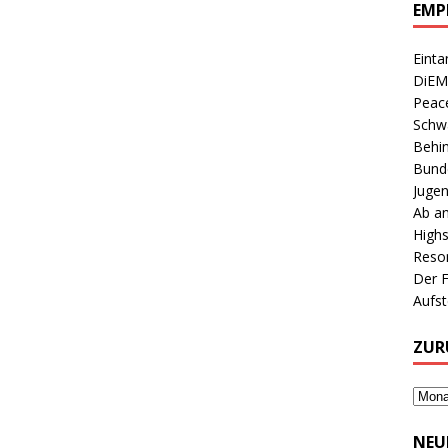
EMP
Einta
DiEM
Peace
Schwa
Behin
Bunde
Jugen
Ab an
Highs
Reson
Der 
Aufs
ZUR
NEU