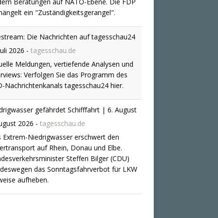
dern Beratungen auf NATO-Ebene. Die FDP
ängelt ein "Zuständigkeitsgerangel".
estream: Die Nachrichten auf tagesschau24
Juli 2026
-
tagesschau.de
uelle Meldungen, vertiefende Analysen und
erviews: Verfolgen Sie das Programm des
-Nachrichtenkanals tagesschau24 hier.
drigwasser gefährdet Schifffahrt | 6. August
ugust 2026
-
tagesschau.de
 Extrem-Niedrigwasser erschwert den
ertransport auf Rhein, Donau und Elbe.
desverkehrsminister Steffen Bilger (CDU)
l deswegen das Sonntagsfahrverbot für LKW
lweise aufheben.
ghafen Leipzig/Halle: Bundesanwaltschaft
ittelt zu Sprengstoff-Drohne