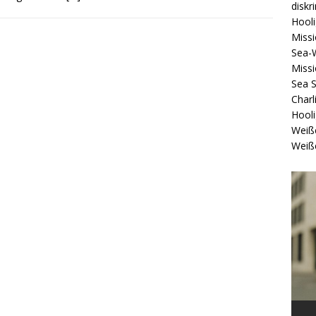
diskr
Hool
Missi
Sea-
Missi
Sea 
Charl
Hool
Weiß
Weiß