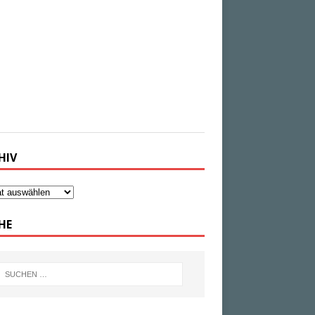
ugust 2026
-
tagesschau.de
 Bundesanwaltschaft hat im Fall der
hne am Flughafen Leipzig/Halle die
ittlungen an sich gezogen. Es handele sich
einen "schwerwiegenden Angriff auf die
nsport- und Logistikinfrastruktur in
tschland", hieß es.
HIV
HE