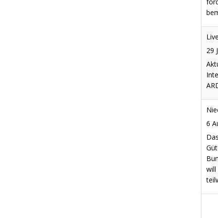
for
bem
Liv
29 
Akt
Int
ARD
Nie
6 A
Das
Güt
Bun
wil
tei
Flu
erm