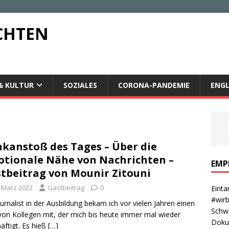
CHTEN
& KULTUR
SOZIALES
CORONA-PANDEMIE
ENGL
kanstoß des Tages – Über die
tionale Nähe von Nachrichten –
EMP
tbeitrag von Mounir Zitouni
. März 2022
Gastbeitrag
0
Einta
#wirb
ournalist in der Ausbildung bekam ich vor vielen Jahren einen
Schwa
von Kollegen mit, der mich bis heute immer mal wieder
Dokum
äftigt. Es hieß
[…]