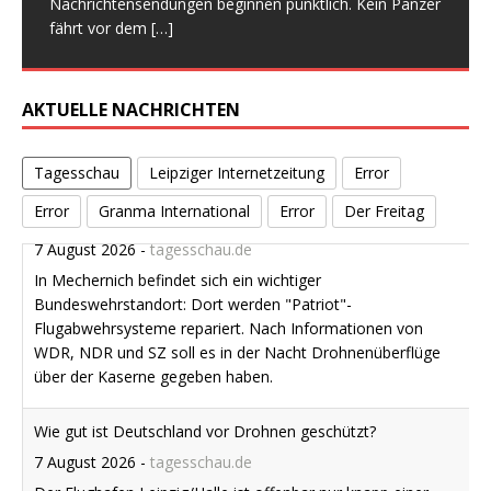
Nachrichtensendungen beginnen pünktlich. Kein Panzer
mit unseren Fahrrädern auf dem Kunstmarkt
[…]
Kabinettsbeschlüssen und Sonntagsreden
[…]
zerbrechen heute nicht am offenen Streit, sondern an
Mai 2026 hätte ein Einschnitt sein können. Er hätte der
fährt vor dem
[…]
einer geschniegelt
[…]
[…]
Verdächtiger Drohnenflug über "Patriot-Werft"
7 August 2026
-
tagesschau.de
AKTUELLE NACHRICHTEN
In Mechernich befindet sich ein wichtiger
Bundeswehrstandort: Dort werden "Patriot"-
Tagesschau
Leipziger Internetzeitung
Error
Flugabwehrsysteme repariert. Nach Informationen von
WDR, NDR und SZ soll es in der Nacht Drohnenüberflüge
Error
Granma International
Error
Der Freitag
über der Kaserne gegeben haben.
Wie gut ist Deutschland vor Drohnen geschützt?
7 August 2026
-
tagesschau.de
Der Flughafen Leipzig/Halle ist offenbar nur knapp einer
Katastrophe entkommen. Wie konnte die mit Sprengstoff
ausgerüstete Drohne so weit kommen? Wer ist für die
Luftsicherheit zuständig? Und wo gibt es Lücken? Von
Claudia Kornmeier.
Nationaler Sicherheitsrat tagt zu Vorfall mit Sprengstoff-