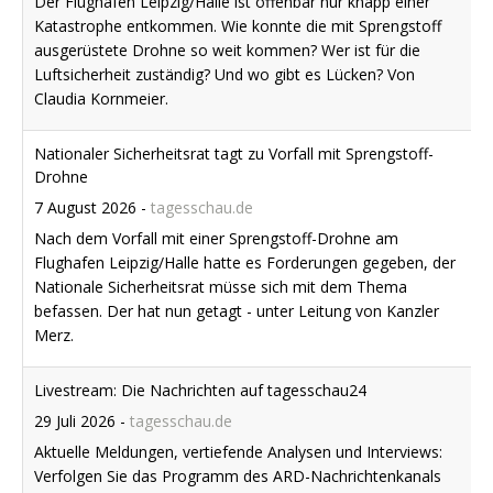
Drohne
7 August 2026
-
tagesschau.de
Nach dem Vorfall mit einer Sprengstoff-Drohne am
Flughafen Leipzig/Halle hatte es Forderungen gegeben, der
Nationale Sicherheitsrat müsse sich mit dem Thema
befassen. Der hat nun getagt - unter Leitung von Kanzler
Merz.
Livestream: Die Nachrichten auf tagesschau24
29 Juli 2026
-
tagesschau.de
Aktuelle Meldungen, vertiefende Analysen und Interviews:
Verfolgen Sie das Programm des ARD-Nachrichtenkanals
tagesschau24 hier.
Hans Hocke, Bergführer Deutscher Alpenverein, zur
Bedrohung der Gletscher durch die Hitze
7 August 2026
-
tagesschau.de
Hans Hocke, Bergführer Deutscher Alpenverein, zur