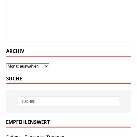
Viele Teile Europas litten zuletzt unter Hitzewellen,
Trockenheit und Waldbränden. Neue Daten zeigen nun: In
Westeuropa waren die beiden vergangenen Monate so heiß
wie noch nie. Auch in den Weltmeeren wurden Höchstwerte
gemessen.
ARCHIV
SUCHE
EMPFEHLENSWERT
Eintanz - Tanzen ist Träumen