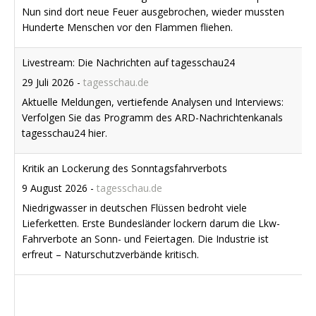
Nun sind dort neue Feuer ausgebrochen, wieder mussten
Hunderte Menschen vor den Flammen fliehen.
Livestream: Die Nachrichten auf tagesschau24
29 Juli 2026
-
tagesschau.de
Aktuelle Meldungen, vertiefende Analysen und Interviews:
Verfolgen Sie das Programm des ARD-Nachrichtenkanals
tagesschau24 hier.
Kritik an Lockerung des Sonntagsfahrverbots
9 August 2026
-
tagesschau.de
Niedrigwasser in deutschen Flüssen bedroht viele
Lieferketten. Erste Bundesländer lockern darum die Lkw-
Fahrverbote an Sonn- und Feiertagen. Die Industrie ist
erfreut – Naturschutzverbände kritisch.
Juni und Juli waren in Westeuropa so warm wie noch nie
10 August 2026
-
tagesschau.de