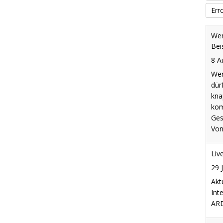
Err
Wen
Bei
8 A
Wer
dür
kna
kom
Ges
Von
Liv
29 
Akt
Int
ARD