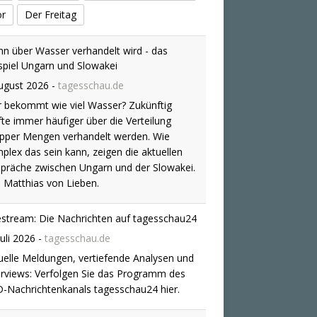
or
Der Freitag
n über Wasser verhandelt wird - das
spiel Ungarn und Slowakei
ugust 2026
-
tagesschau.de
 bekommt wie viel Wasser? Zukünftig
fte immer häufiger über die Verteilung
pper Mengen verhandelt werden. Wie
plex das sein kann, zeigen die aktuellen
präche zwischen Ungarn und der Slowakei.
 Matthias von Lieben.
estream: Die Nachrichten auf tagesschau24
Juli 2026
-
tagesschau.de
uelle Meldungen, vertiefende Analysen und
erviews: Verfolgen Sie das Programm des
-Nachrichtenkanals tagesschau24 hier.