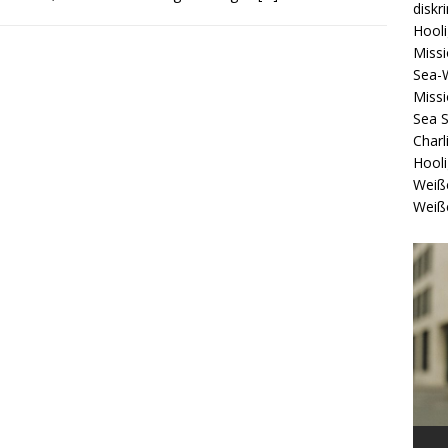
diskr
Hool
Missi
Sea-
Missi
Sea 
Charl
Hool
Weiß
Weiß