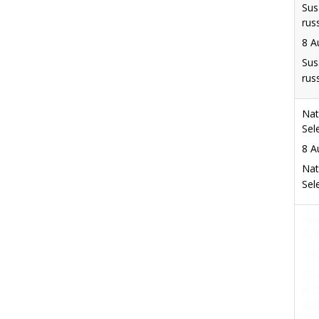
Sus
rus
8 A
Sus
rus
Nat
Sel
8 A
Nat
Sel
Nie
Fah
9 A
Das
in 
Abh