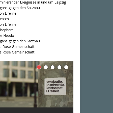
iminierender Ereignisse in und um Leipzig
igans gegen den Satzbau
on Lifeline
Watch
on Lifeline
Shepherd
ie Hebdo
igans gegen den Satzbau
e Rose Gemeinschaft
e Rose Gemeinschaft