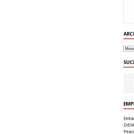
Bun
Wel
gibt
ARC
SUC
EMP
Einta
DiEM
Peace