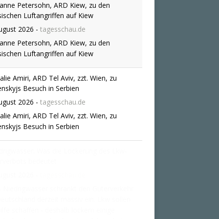
anne Petersohn, ARD Kiew, zu den
sischen Luftangriffen auf Kiew
ugust 2026
-
tagesschau.de
anne Petersohn, ARD Kiew, zu den
sischen Luftangriffen auf Kiew
alie Amiri, ARD Tel Aviv, zzt. Wien, zu
enskyjs Besuch in Serbien
ugust 2026
-
tagesschau.de
alie Amiri, ARD Tel Aviv, zzt. Wien, zu
enskyjs Besuch in Serbien
drigwasser: Was die Lockerung des Lkw-
rverbots bedeutet
ugust 2026
-
tagesschau.de
 Niedrigwasser schränkt den Güterverkehr
Deutschland derzeit massiv ein. Lkw sollen
ilfe schaffen - deshalb lockern einige