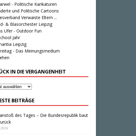
rwel - Politische Karikaturen
derte und Politische Cartoons
sverband Verwaiste Eltern ...
d- & Blasorchester Leipzig
s Ufer - Outdoor Fun
chool Jahr
antia Leipzig
Freitag - Das Meinungsmedium
tehen
ÜCK IN DIE VERGANGENHEIT
ESTE BEITRÄGE
anstoß des Tages – Die Bundesrepublik baut
zurück
i 2026