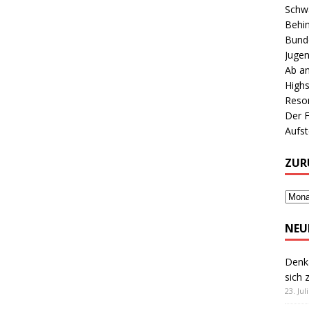
Schwa
Behin
Bunde
Jugen
Ab an
Highs
Reson
Der 
Aufs
ZUR
NEU
Denk
sich 
23. Jul