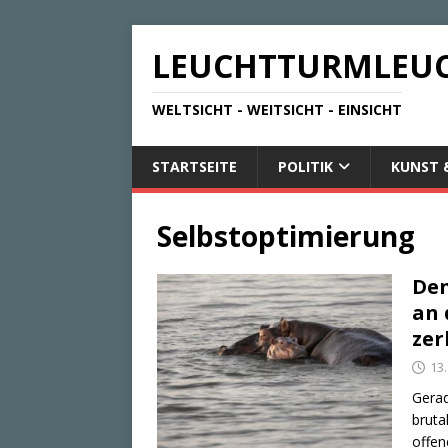
LEUCHTTURMLEU
WELTSICHT - WEITSICHT - EINSICHT
STARTSEITE
POLITIK
KUNST 
Selbstoptimierung
Den
an 
zer
13.
Gerad
bruta
offen