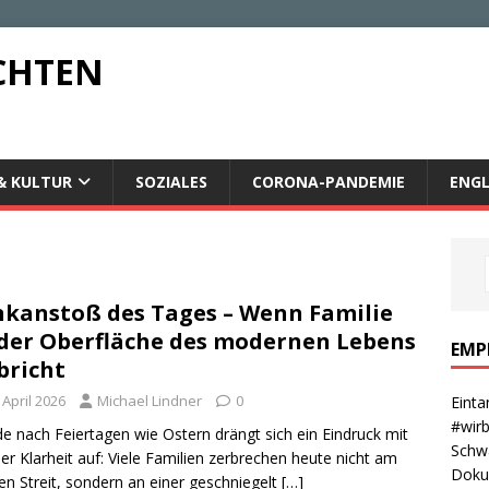
CHTEN
& KULTUR
SOZIALES
CORONA-PANDEMIE
ENGL
kanstoß des Tages – Wenn Familie
der Oberfläche des modernen Lebens
EMP
bricht
 April 2026
Michael Lindner
0
Einta
#wirb
e nach Feiertagen wie Ostern drängt sich ein Eindruck mit
Schwa
ler Klarheit auf: Viele Familien zerbrechen heute nicht am
Dokum
en Streit, sondern an einer geschniegelt
[…]