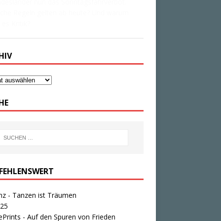
desländer nun das Sonntagsfahrverbot.
che Regeln gelten ab heute? Und warum
 es Kritik?
HIV
HE
FEHLENSWERT
nz - Tanzen ist Träumen
25
Prints - Auf den Spuren von Frieden