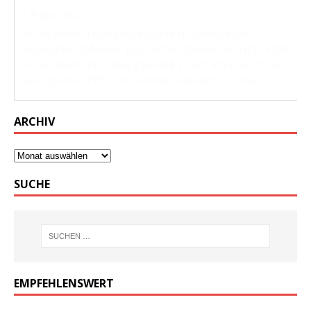
5 August 2026
-
tagesschau.de
Am Flughafen Leipzig/Halle wurde ein verdächtiger
Gegenstand gefunden. Nach Informationen von NDR, WDR
und Süddeutscher Zeitung handelt es sich um eine mit den
Sprengstoffen PETN und Semtex präparierte Drohne.
ARCHIV
SUCHE
EMPFEHLENSWERT