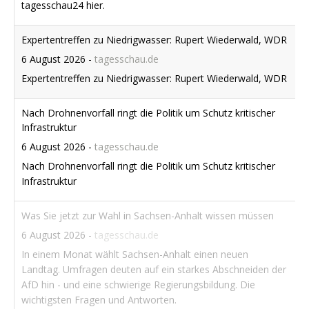
tagesschau24 hier.
Expertentreffen zu Niedrigwasser: Rupert Wiederwald, WDR
6 August 2026
-
tagesschau.de
Expertentreffen zu Niedrigwasser: Rupert Wiederwald, WDR
Nach Drohnenvorfall ringt die Politik um Schutz kritischer
Infrastruktur
6 August 2026
-
tagesschau.de
Nach Drohnenvorfall ringt die Politik um Schutz kritischer
Infrastruktur
Was Sie jetzt zur Wahl in Sachsen-Anhalt wissen müssen
6 August 2026
-
tagesschau.de
In einem Monat wählt Sachsen-Anhalt einen neuen
Landtag. Umfragen deuten auf ein starkes Abschneiden der
AfD hin - und eine schwierige Regierungsbildung. Die
wichtigsten Fragen und Antworten.