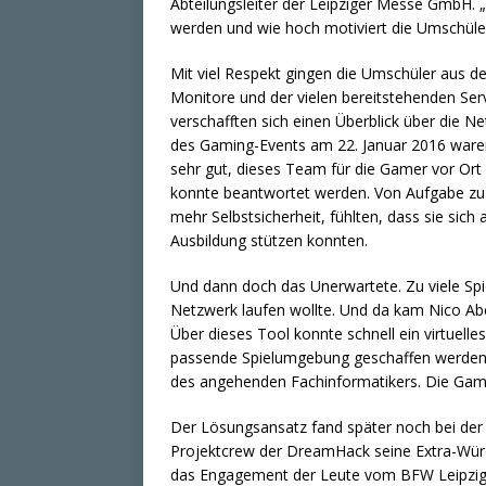
Abteilungsleiter der Leipziger Messe GmbH. „
werden und wie hoch motiviert die Umschüler
Mit viel Respekt gingen die Umschüler aus 
Monitore und der vielen bereitstehenden Ser
verschafften sich einen Überblick über die 
des Gaming-Events am 22. Januar 2016 waren s
sehr gut, dieses Team für die Gamer vor Ort
konnte beantwortet werden. Von Aufgabe z
mehr Selbstsicherheit, fühlten, dass sie sich
Ausbildung stützen konnten.
Und dann doch das Unerwartete. Zu viele Spie
Netzwerk laufen wollte. Und da kam Nico Ab
Über dieses Tool konnte schnell ein virtuell
passende Spielumgebung geschaffen werden. D
des angehenden Fachinformatikers. Die Gam
Der Lösungsansatz fand später noch bei de
Projektcrew der DreamHack seine Extra-Wür
das Engagement der Leute vom BFW Leipzig, d