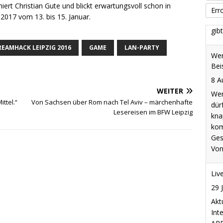
t Christian Gute und blickt erwartungsvoll schon in
Err
2017 vom 13. bis 15. Januar.
Wen
Bei
REAMHACK LEIPZIG 2016
GAME
LAN-PARTY
8 A
Wer
dür
WEITER
kna
ittel.“
Von Sachsen über Rom nach Tel Aviv – märchenhafte
kom
Lesereisen im BFW Leipzig
Ges
Von
Liv
29 
Akt
Int
ARD