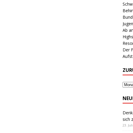
Schwa
Behin
Bunde
Jugen
Ab an
Highs
Reson
Der 
Aufs
ZUR
NEU
Denk
sich 
23. Jul