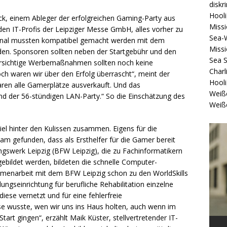
diskr
Hool
ck, einem Ableger der erfolgreichen Gaming-Party aus
Missi
n IT-Profis der Leipziger Messe GmbH, alles vorher zu
Sea-
inal mussten kompatibel gemacht werden mit dem
Missi
en. Sponsoren sollten neben der Startgebühr und den
Sea 
 vorsichtige Werbemaßnahmen sollten noch keine
Charl
h waren wir über den Erfolg überrascht“, meint der
Hool
aren alle Gamerplätze ausverkauft. Und das
Weiß
d der 56-stündigen LAN-Party.“ So die Einschätzung des
Weiß
el hinter den Kulissen zusammen. Eigens für die
am gefunden, dass als Ersthelfer für die Gamer bereit
gswerk Leipzig (BFW Leipzig), die zu Fachinformatikern
gebildet werden, bildeten die schnelle Computer-
mmenarbeit mit dem BFW Leipzig schon zu den WorldSkills
ngseinrichtung für berufliche Rehabilitation einzelne
ese vernetzt und für eine fehlerfreie
 wusste, wen wir uns ins Haus holten, auch wenn im
rt gingen“, erzählt Maik Küster, stellvertretender IT-