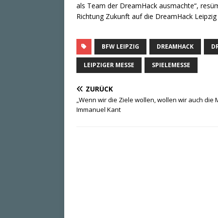
als Team der DreamHack ausmachte“, resümier
Richtung Zukunft auf die DreamHack Leipzig 
BFW LEIPZIG
DREAMHACK
D
LEIPZIGER MESSE
SPIELEMESSE
ZURÜCK
„Wenn wir die Ziele wollen, wollen wir auch die M
Immanuel Kant