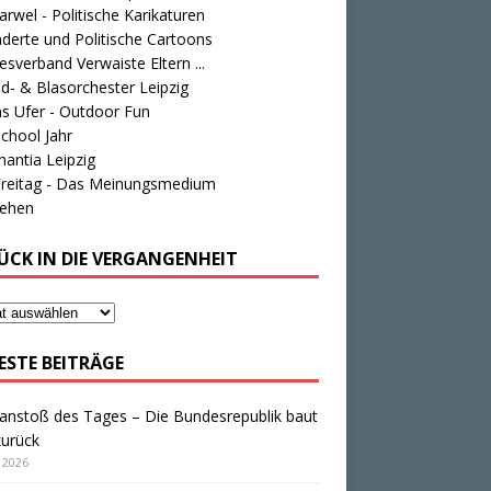
rwel - Politische Karikaturen
derte und Politische Cartoons
sverband Verwaiste Eltern ...
d- & Blasorchester Leipzig
s Ufer - Outdoor Fun
chool Jahr
antia Leipzig
Freitag - Das Meinungsmedium
tehen
ÜCK IN DIE VERGANGENHEIT
ESTE BEITRÄGE
anstoß des Tages – Die Bundesrepublik baut
zurück
i 2026