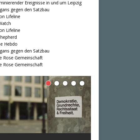
iminierender Ereignisse in und um Leipzig
igans gegen den Satzbau
on Lifeline
Watch
on Lifeline
Shepherd
ie Hebdo
igans gegen den Satzbau
e Rose Gemeinschaft
e Rose Gemeinschaft