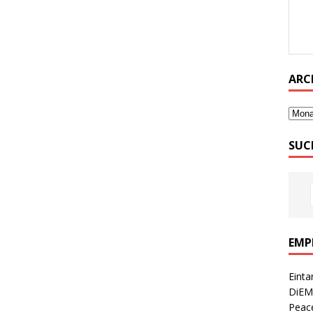
Bun
Wel
gibt
ARC
SUC
EMP
Einta
DiEM
Peace