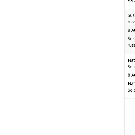
Sus
rus
8 A
Sus
rus
Nat
Sel
8 A
Nat
Sel
Nie
Fah
9 A
Das
in 
Abh