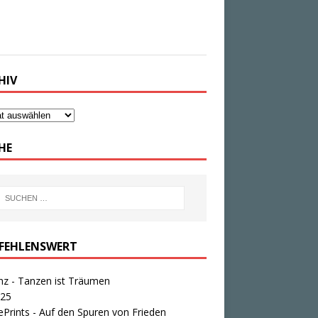
desländer nun das Sonntagsfahrverbot.
che Regeln gelten ab heute? Und warum
 es Kritik?
HIV
HE
FEHLENSWERT
nz - Tanzen ist Träumen
25
Prints - Auf den Spuren von Frieden