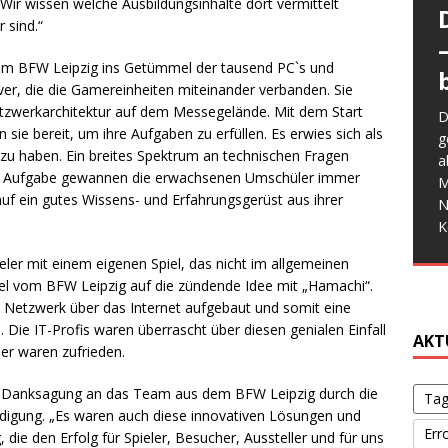
Wir wissen welche Ausbildungsinhalte dort vermittelt
 sind.“
dem BFW Leipzig ins Getümmel der tausend PC`s und
W
ver, die die Gamereinheiten miteinander verbanden. Sie
a
Netzwerkarchitektur auf dem Messegelände. Mit dem Start
D
E
e
ie bereit, um ihre Aufgaben zu erfüllen. Es erwies sich als
g
M
W
G
 zu haben. Ein breites Spektrum an technischen Fragen
a
d
f
w
u Aufgabe gewannen die erwachsenen Umschüler immer
G
M
b
b
d
 auf ein gutes Wissens- und Erfahrungsgerüst aus ihrer
s
N
S
s
V
K
o
ler mit einem eigenen Spiel, das nicht im allgemeinen
g
el vom BFW Leipzig auf die zündende Idee mit „Hamachi“.
es Netzwerk über das Internet aufgebaut und somit eine
ie IT-Profis waren überrascht über diesen genialen Einfall
AKT
er waren zufrieden.
r Danksagung an das Team aus dem BFW Leipzig durch die
Tag
digung. „Es waren auch diese innovativen Lösungen und
Err
ie den Erfolg für Spieler, Besucher, Aussteller und für uns