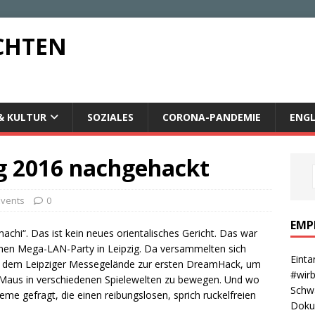
CHTEN
& KULTUR
SOZIALES
CORONA-PANDEMIE
ENGL
g 2016 nachgehackt
Events
0
EMP
achi“. Das ist kein neues orientalisches Gericht. Das war
denen Mega-LAN-Party in Leipzig. Da versammelten sich
Einta
uf dem Leipziger Messegelände zur ersten DreamHack, um
#wirb
d Maus in verschiedenen Spielewelten zu bewegen. Und wo
Schwa
eme gefragt, die einen reibungslosen, sprich ruckelfreien
Dokum