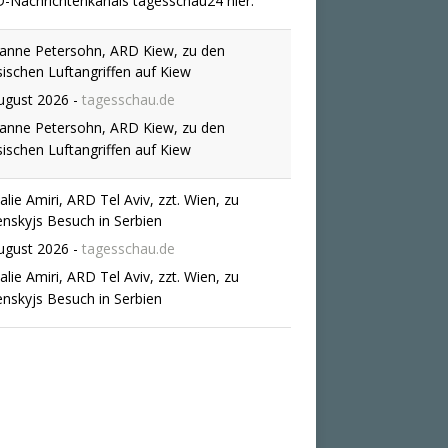
anne Petersohn, ARD Kiew, zu den
sischen Luftangriffen auf Kiew
ugust 2026
-
tagesschau.de
anne Petersohn, ARD Kiew, zu den
sischen Luftangriffen auf Kiew
alie Amiri, ARD Tel Aviv, zzt. Wien, zu
enskyjs Besuch in Serbien
ugust 2026
-
tagesschau.de
alie Amiri, ARD Tel Aviv, zzt. Wien, zu
enskyjs Besuch in Serbien
drigwasser: Was die Lockerung des Lkw-
rverbots bedeutet
ugust 2026
-
tagesschau.de
 Niedrigwasser schränkt den Güterverkehr
Deutschland derzeit massiv ein. Lkw sollen
ilfe schaffen - deshalb lockern einige