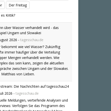
or
Der Freitag
n über Wasser verhandelt wird - das
spiel Ungarn und Slowakei
ugust 2026
-
tagesschau.de
 bekommt wie viel Wasser? Zukünftig
fte immer häufiger über die Verteilung
pper Mengen verhandelt werden. Wie
plex das sein kann, zeigen die aktuellen
präche zwischen Ungarn und der Slowakei.
 Matthias von Lieben.
estream: Die Nachrichten auf tagesschau24
Juli 2026
-
tagesschau.de
uelle Meldungen, vertiefende Analysen und
erviews: Verfolgen Sie das Programm des
-Nachrichtenkanals tagesschau24 hier.