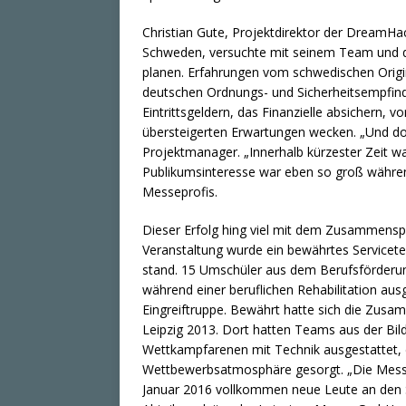
Christian Gute, Projektdirektor der DreamHa
Schweden, versuchte mit seinem Team und de
planen. Erfahrungen vom schwedischen Orig
deutschen Ordnungs- und Sicherheitsempfind
Eintrittsgeldern, das Finanzielle absichern,
übersteigerten Erwartungen wecken. „Und doc
Projektmanager. „Innerhalb kürzester Zeit w
Publikumsinteresse war eben so groß währen
Messeprofis.
Dieser Erfolg hing viel mit dem Zusammenspi
Veranstaltung wurde ein bewährtes Servicete
stand. 15 Umschüler aus dem Berufsförderun
während einer beruflichen Rehabilitation aus
Eingreiftruppe. Bewährt hatte sich die Zusa
Leipzig 2013. Dort hatten Teams aus der Bildu
Wettkampfarenen mit Technik ausgestattet, di
Wettbewerbsatmosphäre gesorgt. „Die Messe
Januar 2016 vollkommen neue Leute an den Sta