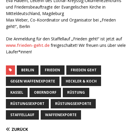
Eva Hadem, Leiterin des Lothar-Kreyssig-Ökumenezentrums
und Friedensbeauftragte der Evangelischen Kirche in
Mitteldeutschland, Magdeburg
Max Weber, Co-Koordinator und Organisator bei „Frieden
geht!“, Berlin
Die Anmeldung für den Staffellauf „Frieden geht!“ ist jetzt auf
www.frieden-geht.de
freigeschaltet! Wir freuen uns über viele
Läufer*innen!
BERLIN
FRIEDEN
FRIEDEN GEHT
GEGEN WAFFENEXPORTE
HECKLER & KOCH
KASSEL
OBERNDORF
RÜSTUNG
RÜSTUNGSEXPORT
RÜSTUNGSEXPORTE
STAFFELLAUF
WAFFENEXPORTE
ZURÜCK