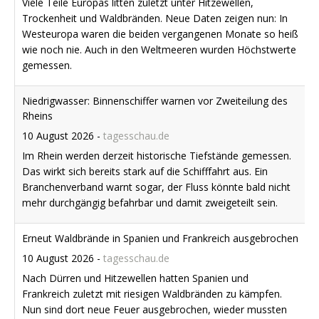
Rheins
10 August 2026
-
tagesschau.de
Im Rhein werden derzeit historische Tiefstände gemessen.
Das wirkt sich bereits stark auf die Schifffahrt aus. Ein
Branchenverband warnt sogar, der Fluss könnte bald nicht
mehr durchgängig befahrbar und damit zweigeteilt sein.
Erneut Waldbrände in Spanien und Frankreich ausgebrochen
10 August 2026
-
tagesschau.de
Nach Dürren und Hitzewellen hatten Spanien und
Frankreich zuletzt mit riesigen Waldbränden zu kämpfen.
Nun sind dort neue Feuer ausgebrochen, wieder mussten
Hunderte Menschen vor den Flammen fliehen.
Livestream: Die Nachrichten auf tagesschau24
29 Juli 2026
-
tagesschau.de
Aktuelle Meldungen, vertiefende Analysen und Interviews:
Verfolgen Sie das Programm des ARD-Nachrichtenkanals