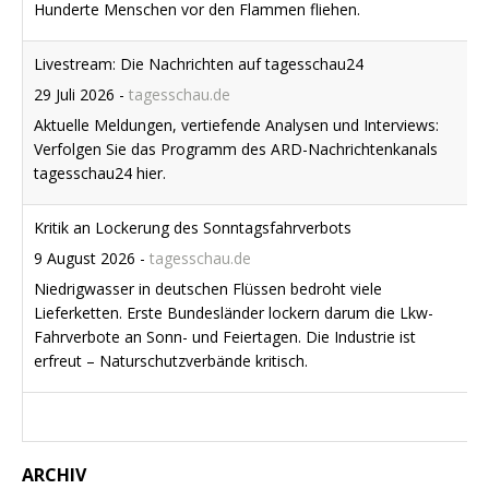
tagesschau24 hier.
Kritik an Lockerung des Sonntagsfahrverbots
9 August 2026
-
tagesschau.de
Niedrigwasser in deutschen Flüssen bedroht viele
Lieferketten. Erste Bundesländer lockern darum die Lkw-
Fahrverbote an Sonn- und Feiertagen. Die Industrie ist
erfreut – Naturschutzverbände kritisch.
Juni und Juli waren in Westeuropa so warm wie noch nie
10 August 2026
-
tagesschau.de
Viele Teile Europas litten zuletzt unter Hitzewellen,
Trockenheit und Waldbränden. Neue Daten zeigen nun: In
Westeuropa waren die beiden vergangenen Monate so heiß
wie noch nie. Auch in den Weltmeeren wurden Höchstwerte
gemessen.
ARCHIV