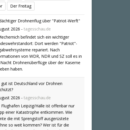
 Nacht Drohnenüberflüge über der Kaserne
or
Der Freitag
eben haben.
 gut ist Deutschland vor Drohnen
chützt?
ugust 2026
-
tagesschau.de
 Flughafen Leipzig/Halle ist offenbar nur
pp einer Katastrophe entkommen. Wie
nte die mit Sprengstoff ausgerüstete
hne so weit kommen? Wer ist für die
tsicherheit zuständig? Und wo gibt es
ken? Von Claudia Kornmeier.
ionaler Sicherheitsrat tagt zu Vorfall mit
engstoff-Drohne
ugust 2026
-
tagesschau.de
h dem Vorfall mit einer Sprengstoff-Drohne
Flughafen Leipzig/Halle hatte es
derungen gegeben, der Nationale