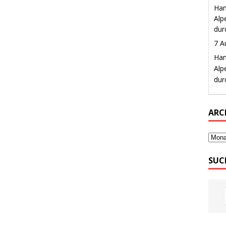
ARC
SUC