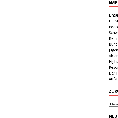
EMP
Einta
DiEM
Peace
Schwa
Behin
Bunde
Jugen
Ab an
Highs
Reson
Der 
Aufs
ZUR
NEU