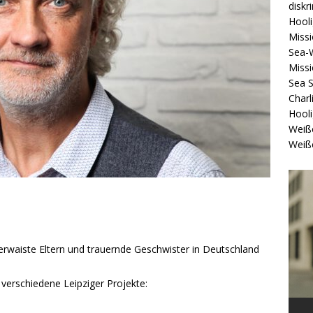
diskr
Hool
Missi
Sea-
Missi
Sea 
Charl
Hool
Weiß
Weiß
rwaiste Eltern und trauernde Geschwister in Deutschland
r verschiedene Leipziger Projekte: