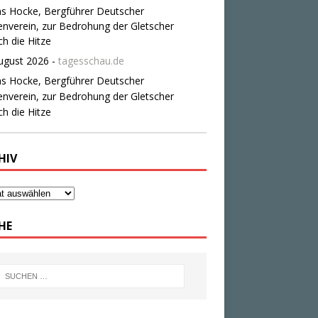
HIV
HE