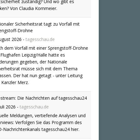
herheitsrat müsse sich mit dem Thema
assen. Der hat nun getagt - unter Leitung
 Kanzler Merz.
estream: Die Nachrichten auf tagesschau24
Juli 2026
-
tagesschau.de
uelle Meldungen, vertiefende Analysen und
erviews: Verfolgen Sie das Programm des
-Nachrichtenkanals tagesschau24 hier.
s Hocke, Bergführer Deutscher
enverein, zur Bedrohung der Gletscher
ch die Hitze
ugust 2026
-
tagesschau.de
s Hocke, Bergführer Deutscher
enverein, zur Bedrohung der Gletscher
ch die Hitze