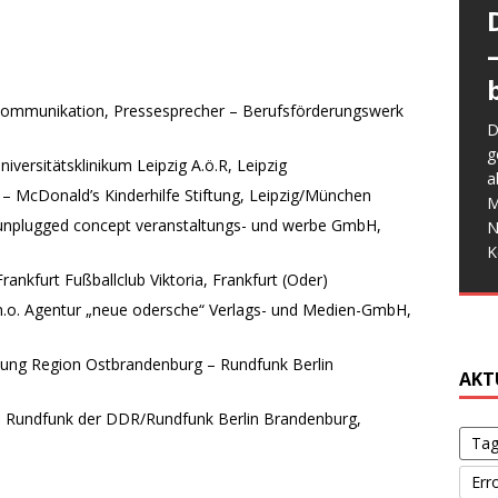
W
kommunikation, Pressesprecher – Berufsförderungswerk
a
D
E
e
g
M
W
versitätsklinikum Leipzig A.ö.R, Leipzig
G
a
d
f
w
– McDonald’s Kinderhilfe Stiftung, Leipzig/München
G
M
b
b
d
s
 unplugged concept veranstaltungs- und werbe GmbH,
N
S
s
V
K
o
ankfurt Fußballclub Viktoria, Frankfurt (Oder)
g
n.o. Agentur „neue odersche“ Verlags- und Medien-GmbH,
Ver
bung Region Ostbrandenburg – Rundfunk Berlin
7 A
AKT
In 
– Rundfunk der DDR/Rundfunk Berlin Brandenburg,
Bun
Tag
Flu
Inf
Err