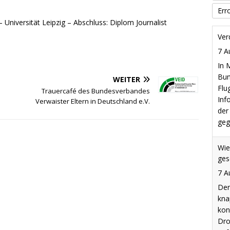
der
Err
geg
 Universität Leipzig – Abschluss: Diplom Journalist
Wie
ges
7 A
Der
WEITER
kna
Trauercafé des Bundesverbandes
Verwaister Eltern in Deutschland e.V.
kon
Dro
Luf
Lüc
Nat
Spr
7 A
Nac
am 
For