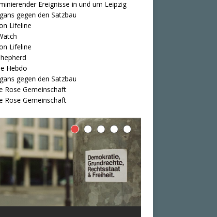
iminierender Ereignisse in und um Leipzig
igans gegen den Satzbau
on Lifeline
Watch
on Lifeline
Shepherd
ie Hebdo
igans gegen den Satzbau
e Rose Gemeinschaft
e Rose Gemeinschaft