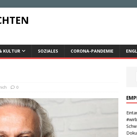
CHTEN
& KULTUR
SOZIALES
CORONA-PANDEMIE
ENGL
mich
0
EMP
Einta
#wirb
Schwa
Dokum