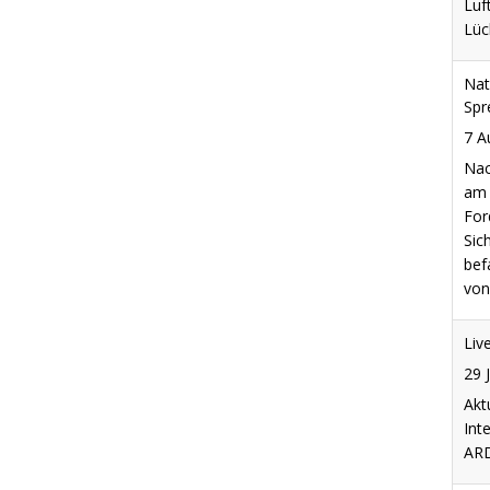
Sic
bef
von
Liv
29 
Akt
Int
ARD
Han
Alp
dur
7 A
Han
Alp
dur