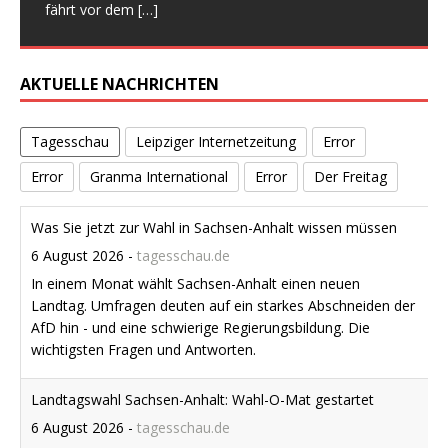
fährt vor dem
[…]
einer geschniegelt
[…]
[…]
AKTUELLE NACHRICHTEN
Tagesschau
Leipziger Internetzeitung
Error
Error
Granma International
Error
Der Freitag
Was Sie jetzt zur Wahl in Sachsen-Anhalt wissen müssen
6 August 2026
-
tagesschau.de
In einem Monat wählt Sachsen-Anhalt einen neuen
Landtag. Umfragen deuten auf ein starkes Abschneiden der
AfD hin - und eine schwierige Regierungsbildung. Die
wichtigsten Fragen und Antworten.
Landtagswahl Sachsen-Anhalt: Wahl-O-Mat gestartet
6 August 2026
-
tagesschau.de