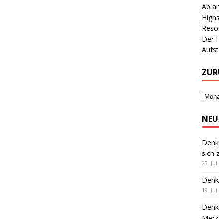
Ab an
Highs
Reson
Der 
Aufs
ZUR
NEU
Denk
sich 
23. Jul
Denk
19. Jul
Denk
Merz 