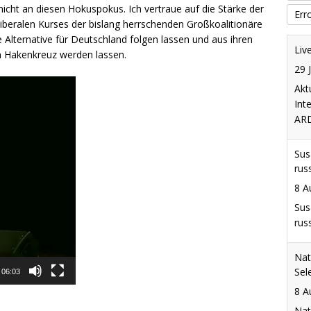
 nicht an diesen Hokuspokus. Ich vertraue auf die Stärke der
Err
beralen Kurses der bislang herrschenden Großkoalitionäre
 Alternative für Deutschland folgen lassen und aus ihren
Liv
n Hakenkreuz werden lassen.
29 
Akt
Int
ARD
Sus
rus
8 A
Sus
rus
Nat
Sel
06:03
8 A
Nat