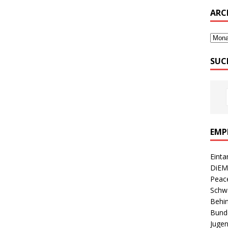
ARC
SUC
EMP
Einta
DiEM
Peace
Schwa
Behin
Bunde
Jugen