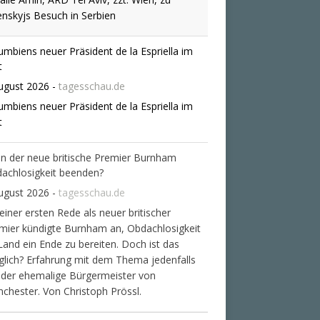
enskyjs Besuch in Serbien
umbiens neuer Präsident de la Espriella im
t
ugust 2026
-
tagesschau.de
umbiens neuer Präsident de la Espriella im
t
n der neue britische Premier Burnham
achlosigkeit beenden?
ugust 2026
-
tagesschau.de
seiner ersten Rede als neuer britischer
mier kündigte Burnham an, Obdachlosigkeit
Land ein Ende zu bereiten. Doch ist das
lich? Erfahrung mit dem Thema jedenfalls
 der ehemalige Bürgermeister von
chester. Von Christoph Prössl.