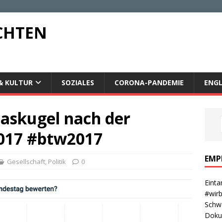
CHTEN
& KULTUR
SOZIALES
CORONA-PANDEMIE
ENGL
Glaskugel nach der
017 #btw2017
EMP
Gesellschaft
,
Politik
0
Einta
#wirb
Schwa
Dokum