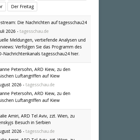
or
Der Freitag
estream: Die Nachrichten auf tagesschau24
Juli 2026
-
tagesschau.de
uelle Meldungen, vertiefende Analysen und
erviews: Verfolgen Sie das Programm des
-Nachrichtenkanals tagesschau24 hier.
anne Petersohn, ARD Kiew, zu den
sischen Luftangriffen auf Kiew
ugust 2026
-
tagesschau.de
anne Petersohn, ARD Kiew, zu den
sischen Luftangriffen auf Kiew
alie Amiri, ARD Tel Aviv, zzt. Wien, zu
enskyjs Besuch in Serbien
ugust 2026
-
tagesschau.de
alie Amiri, ARD Tel Aviv, zzt. Wien, zu