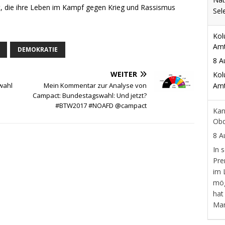
t, die ihre Leben im Kampf gegen Krieg und Rassismus
Sel
Kol
Am
DEMOKRATIE
8 A
WEITER
Kol
Am
wahl
Mein Kommentar zur Analyse von
Campact: Bundestagswahl: Und jetzt?
#BTW2017 #NOAFD @campact
Kan
Obd
8 A
In 
Pre
im 
mög
hat
Man