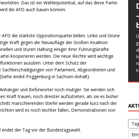
orteten. Das ist ein Wählerpotential, auf das diese Partei
wird die AFD auch bauen können.
W
a
die AFD die stärkste Oppositionspartei bilden. Linke und Grüne
D
E
e
htige Kraft gegen die Neuauflage der Großen Koalition
g
M
W
G
ionellen und sturen Haltung einiger ihrer Führungskräfte
a
d
f
w
G
artei kooperieren werden. Die neue Rechte wird wichtige
M
b
b
d
s
llfunktionen ausüben. Unter dem Schutz der
N
S
s
V
le Sachbeschädigungen von Parlament, Abgeordneten und
K
o
iehe André Poggenburg in Sachsen-Anhalt).
g
Anhänger und Befürworter noch mutiger. Sie werden sich
 Kraft trauen, noch dreister aufzutreten, als sie es bisher
schritt marschierenden Stiefel werden gerade kurz nach der
AKT
richten wird es noch leichter fallen, Demonstrationen von
Tag
el endet der Tag vor der Bundestagswahl.
Err