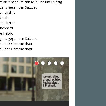
iminierender Ereignisse in und um Leipzig
igans gegen den Satzbau
on Lifeline
Watch
on Lifeline
Shepherd
ie Hebdo
igans gegen den Satzbau
e Rose Gemeinschaft
e Rose Gemeinschaft